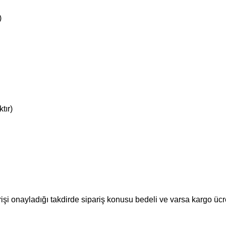
)
tır)
i onayladığı takdirde sipariş konusu bedeli ve varsa kargo ücreti
.