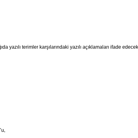
azılı terimler karşılarındaki yazılı açıklamaları ifade edecekl
’u,