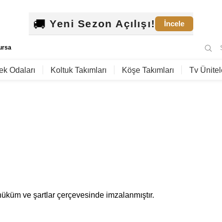
🚚
Y
e
n
i
S
e
z
o
n
A
ç
ı
l
ı
ş
ı
!
İncele
ursa
k Odaları
Koltuk Takımları
Köşe Takımları
Tv Ünitel
hüküm ve şartlar çerçevesinde imzalanmıştır.