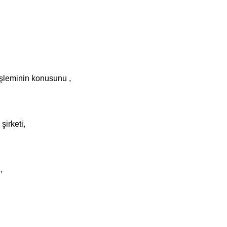
işleminin konusunu ,
irketi,
,